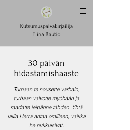
Kutsumuspäiväkirjailija
Elina Rautio
30 päivän
hidastamishaaste
Turhaan te nousette varhain,
turhaan valvotte myöhään ja
raadatte leipänne tähden. Yhtä
lailla Herra antaa omilleen, vaikka
he nukkuisivat.