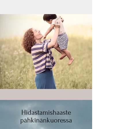
Hidastamishaaste
pähkinänkuoressa