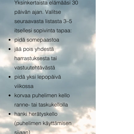
Yksinkertaista elämääsi 30
päivän ajan. Valitse
seuraavasta listasta 3–5
itsellesi sopivinta tapaa:
pidä somepaastoa
jää pois yhdestä
harrastuksesta tai
vastuutehtävästä
pidä yksi lepopäivä
viikossa
korvaa puhelimen kello
ranne- tai taskukellolla
hanki herätyskello
(puhelimen käyttämisen
sijaan)