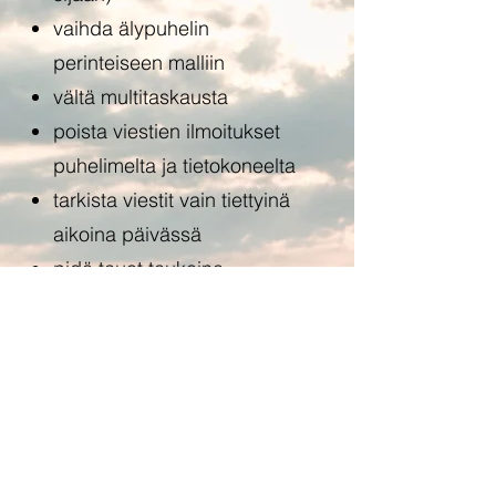
vaihda älypuhelin
perinteiseen malliin
vältä multitaskausta
poista viestien ilmoitukset
puhelimelta ja tietokoneelta
tarkista viestit vain tiettyinä
aikoina päivässä
pidä tauot taukoina
korvaa tv-sarjojen tai
elokuvien katselu kirjojen
lukemisella tai rukouksella.
Avaan vinkkejä lisää
videolla, jonka voit katsella